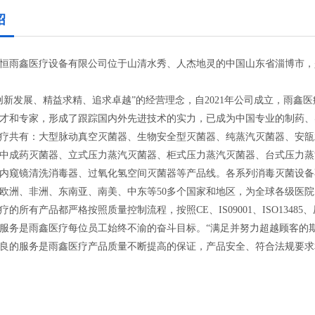
绍
雨鑫医疗设备有限公司位于山清水秀、人杰地灵的中国山东省淄博市，
发展、精益求精、追求卓越”的经营理念，自2021年公司成立，雨鑫
才和专家，形成了跟踪国内外先进技术的实力，已成为中国专业的制药、
共有：大型脉动真空灭菌器、生物安全型灭菌器、纯蒸汽灭菌器、安瓿
中成药灭菌器、立式压力蒸汽灭菌器、柜式压力蒸汽灭菌器、台式压力蒸
内窥镜清洗消毒器、过氧化氢空间灭菌器等产品线。各系列消毒灭菌设备
欧洲、非洲、东南亚、南美、中东等50多个国家和地区，为全球各级医
所有产品都严格按照质量控制流程，按照CE、IS09001、ISO134
服务是雨鑫医疗每位员工始终不渝的奋斗目标。“满足并努力超越顾客的
良的服务是雨鑫医疗产品质量不断提高的保证，产品安全、符合法规要求