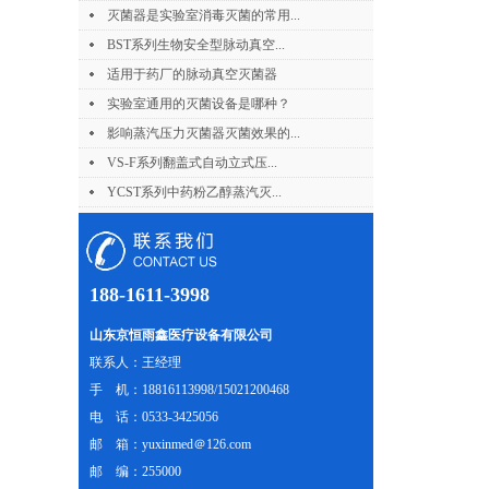
灭菌器是实验室消毒灭菌的常用...
BST系列生物安全型脉动真空...
适用于药厂的脉动真空灭菌器
实验室通用的灭菌设备是哪种？
影响蒸汽压力灭菌器灭菌效果的...
VS-F系列翻盖式自动立式压...
YCST系列中药粉乙醇蒸汽灭...
188-1611-3998
山东京恒雨鑫医疗设备有限公司
联系人：王经理
手 机：18816113998/15021200468
电 话：0533-3425056
邮 箱：yuxinmed＠126.com
邮 编：255000