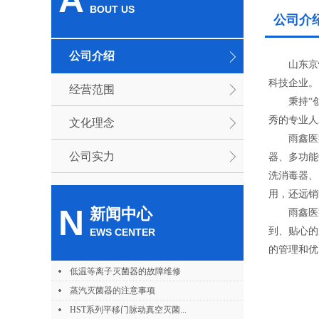
A
BOUT US
公司介
公司介绍
山东京恒
科技企业。
经营范围
秉持“创新
秀的专业人
文化理念
雨鑫医疗
公司实力
器、多功能
洗消毒器、
用，还远销
N
新闻中心
雨鑫医疗的
到、贴心的
EWS CENTER
的管理和优
低温等离子灭菌器的故障维修
蒸汽灭菌器的注意事项
HST系列平移门脉动真空灭菌...